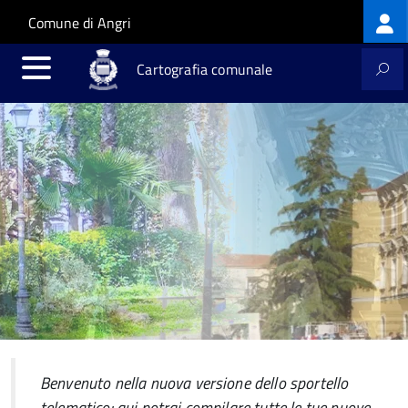
Lo
Salta al contenuto principale
Skip to site navigation
Comune di Angri
m
Cartografia comunale
Benvenuto nella nuova versione dello sportello
telematico: qui potrai compilare tutte le tue nuove