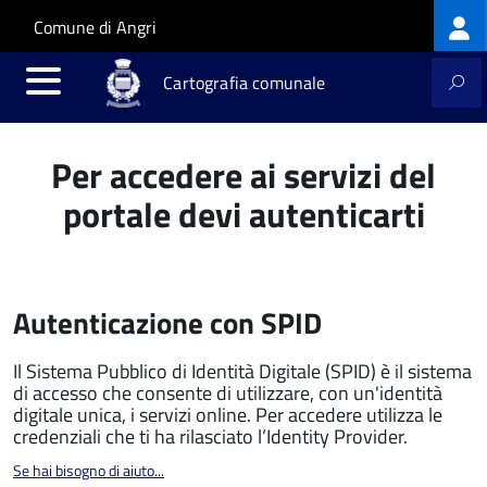
Log
Salta al contenuto principale
Skip to site navigation
Comune di Angri
me
Cartografia comunale
Per accedere ai servizi del
portale devi autenticarti
Autenticazione con SPID
Il Sistema Pubblico di Identità Digitale (SPID) è il sistema
di accesso che consente di utilizzare, con un'identità
digitale unica, i servizi online. Per accedere utilizza le
credenziali che ti ha rilasciato l’Identity Provider.
Se hai bisogno di aiuto...