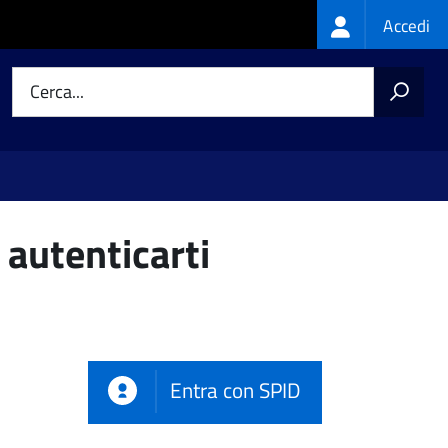
Login
Accedi
menu
Cerca...
 autenticarti
Entra con SPID